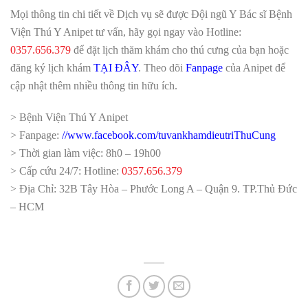
Mọi thông tin chi tiết về Dịch vụ sẽ được Đội ngũ Y Bác sĩ Bệnh
Viện Thú Y Anipet tư vấn, hãy gọi ngay vào Hotline:
0357.656.379
để đặt lịch thăm khám cho thú cưng của bạn hoặc
đăng ký lịch khám
TẠI ĐÂY
. Theo dõi
Fanpage
của Anipet để
cập nhật thêm nhiều thông tin hữu ích.
> Bệnh Viện Thú Y Anipet
> Fanpage:
//www.facebook.com/tuvankhamdieutriThuCung
> Thời gian làm việc: 8h0 – 19h00
> Cấp cứu 24/7: Hotline:
0357.656.379
> Địa Chỉ: 32B Tây Hòa – Phước Long A – Quận 9. TP.Thủ Đức
– HCM