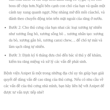
boss dễ chịu hơn
.
Ngồi bên cạnh con chó của bạn và quấn một
cánh tay xung quanh ngực.
Nhẹ nhàng mở đôi môi của
chó, và
đánh theo chuyển động tròn trên mặt ngoài của răng ở nướu.
Bước 2:
Cho thú cưng của bạn
nhai các loại xương tự nhiên
như xương ống bò, xương sống bò .. xương nhân tạo: xương
da bò, xương gân bò, xương canxi chew, .. để chó tự mài và
làm sạch răng tự nhiên.
Bước 3: Định ký 6 tháng đưa chó đến bác sĩ thú y để khám,
kiểm tra răng miệng và xử lý các vấn đề phát sinh.
Bệnh viện Anipet là một trong những địa chỉ uy tín giúp bạn giải
quyết dễ dàng vấn đề cao răng của thú cưng. Nếu có nhu cầu về
các vấn đề của thú cưng nhà mình, bạn hãy liên hệ với Anipet để
được tư vấn trực tiếp nhé!