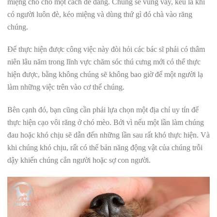
miệng cho chó một cách dễ dàng. Chúng sẽ vùng vẫy, kêu la khi
có người luôn đè, kéo miệng và dùng thứ gì đó chà vào răng
chúng.
Để thực hiện được công việc này đòi hỏi các bác sĩ phải có thâm
niên lâu năm trong lĩnh vực chăm sóc thú cưng mới có thể thực
hiện được, bằng không chúng sẽ không bao giờ để một người lạ
làm những việc trên vào cơ thể chúng.
Bên cạnh đó, bạn cũng cần phải lựa chọn một địa chỉ uy tín để
thực hiện cạo vôi răng ở chó mèo. Bởi vì nếu một lần làm chúng
đau hoặc khó chịu sẽ dẫn đến những lần sau rất khó thực hiện. Và
khi chúng khó chịu, rất có thể bản năng động vật của chúng trỗi
dậy khiến chúng cắn người hoặc sợ con người.