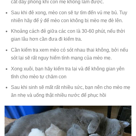
cắt dây phòng khi con mẹ không làm được.
Sau khi đẻ xong, mèo con sẽ tự tìm đến vú mẹ bú. Tuy
nhiên hãy để ý để mèo con không bị mèo mẹ đè lên.
Khoảng cách đẻ giữa các con là 30-60 phút, nếu thời
gian lâu hơn cần đưa đi kiểm tra.
Cần kiểm tra xem mèo có sót nhau thai không, bởi nếu
sót lại sẽ rất nguy hiểm tính mạng của mèo mẹ.
Xong xuôi, bạn hãy kiểm tra lại và để không gian yên
tĩnh cho mèo tự chăm con
Sau khi sinh sẽ mất rất nhiều sức, bạn nên cho mèo mẹ
ăn nhẹ và uống thật nhiều nước để phục hồi