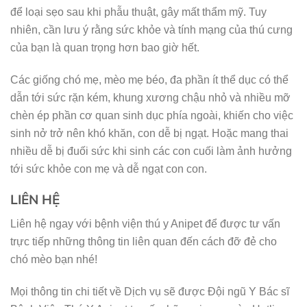
để loại sẹo sau khi phẫu thuật, gây mất thẩm mỹ. Tuy
nhiên, cần lưu ý rằng sức khỏe và tính mạng của thú cưng
của bạn là quan trọng hơn bao giờ hết.
Các giống chó mẹ, mèo mẹ béo, đa phần ít thể dục có thể
dẫn tới sức rặn kém, khung xương chậu nhỏ và nhiều mỡ
chèn ép phần cơ quan sinh dục phía ngoài, khiến cho việc
sinh nở trở nên khó khăn, con dễ bị ngạt. Hoặc mang thai
nhiều dễ bị đuối sức khi sinh các con cuối làm ảnh hưởng
tới sức khỏe con mẹ và dễ ngạt con con.
LIÊN HỆ
Liên hệ ngay với bệnh viện thú y Anipet để được tư vấn
trực tiếp những thông tin liên quan đến cách đỡ đẻ cho
chó mèo bạn nhé!
Mọi thông tin chi tiết về Dịch vụ sẽ được Đội ngũ Y Bác sĩ