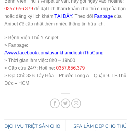
Bệnh Viện Thú Y Anipet tư vấn, hãy gọi ngay vào Hotline:
0357.656.379
để đặt lịch thăm khám cho thú cưng của bạn
hoặc đăng ký lịch khám
TẠI ĐÂY
. Theo dõi
Fanpage
của
Anipet để cập nhật thêm nhiều thông tin hữu ích.
> Bệnh Viện Thú Y Anipet
> Fanpage:
//www.facebook.com/tuvankhamdieutriThuCung
> Thời gian làm việc: 8h0 – 19h00
> Cấp cứu 24/7: Hotline:
0357.656.379
> Địa Chỉ: 32B Tây Hòa – Phước Long A – Quận 9. TP.Thủ
Đức – HCM
DỊCH VỤ TRIỆT SẢN CHÓ
SPA LÀM ĐẸP CHO THÚ