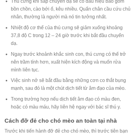
Thú cưng khi sắp chuyển dạ sẽ có dấu hiệu bao gồm
bồn chồn, cào bới ổ, kêu nhiều. Quẩn chân cầu cứu chủ
nhân, thường là người mà nó tin tưởng nhất.
Nhiệt độ cơ thể của thú cưng sẽ giảm xuống khoảng
37,8 độ C trong 12 – 24 giờ trước khi bắt đầu chuyển
dạ.
Ngay trước khoảnh khắc sinh con, thú cưng có thể trở
nên trầm tính hơn, xuất hiện kích động và muốn rửa
mình liên tục.
Việc sinh nở sẽ bắt đầu bằng những cơn co thắt bụng
mạnh, sau đó là một chút dịch tiết từ âm đạo của mèo.
Trong trường hợp nếu dịch tiết âm đạo có màu đen,
hoặc có màu máu, hãy liên hệ ngay với bác sĩ thú y.
Cách đỡ đẻ cho chó mèo an toàn tại nhà
Trước khi tiến hành đỡ đẻ cho chó mèo, thì trước tiên bạn