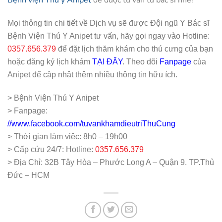
Bệnh viện Thú y Anipet
để được tư vấn từ bác sĩ nhé!
Mọi thông tin chi tiết về Dịch vụ sẽ được Đội ngũ Y Bác sĩ
Bệnh Viện Thú Y Anipet tư vấn, hãy gọi ngay vào Hotline:
0357.656.379
để đặt lịch thăm khám cho thú cưng của bạn
hoặc đăng ký lịch khám
TẠI ĐÂY
. Theo dõi
Fanpage
của
Anipet để cập nhật thêm nhiều thông tin hữu ích.
> Bệnh Viện Thú Y Anipet
> Fanpage:
//www.facebook.com/tuvankhamdieutriThuCung
> Thời gian làm việc: 8h0 – 19h00
> Cấp cứu 24/7: Hotline:
0357.656.379
> Địa Chỉ: 32B Tây Hòa – Phước Long A – Quận 9. TP.Thủ
Đức – HCM